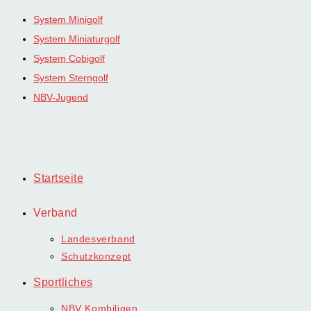
Zum
System Minigolf
Inhalt
System Miniaturgolf
springen
System Cobigolf
System Sterngolf
NBV-Jugend
Startseite
Verband
Landesverband
Schutzkonzept
Sportliches
NBV Kombiligen