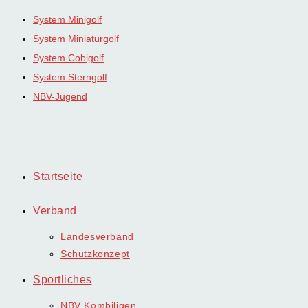
Zum
System Minigolf
Inhalt
System Miniaturgolf
springen
System Cobigolf
System Sterngolf
NBV-Jugend
Startseite
Verband
Landesverband
Schutzkonzept
Sportliches
NBV Kombiligen