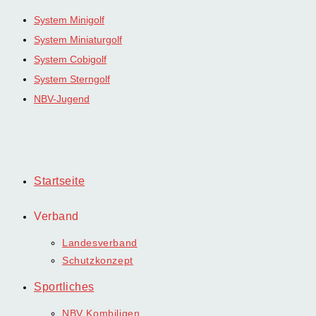
Zum
System Minigolf
Inhalt
System Miniaturgolf
springen
System Cobigolf
System Sterngolf
NBV-Jugend
Startseite
Verband
Landesverband
Schutzkonzept
Sportliches
NBV Kombiligen