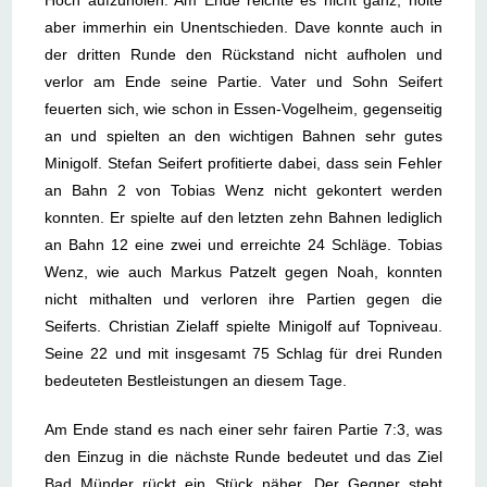
Hoch aufzuholen. Am Ende reichte es nicht ganz, holte
aber immerhin ein Unentschieden. Dave konnte auch in
der dritten Runde den Rückstand nicht aufholen und
verlor am Ende seine Partie. Vater und Sohn Seifert
feuerten sich, wie schon in Essen-Vogelheim, gegenseitig
an und spielten an den wichtigen Bahnen sehr gutes
Minigolf. Stefan Seifert profitierte dabei, dass sein Fehler
an Bahn 2 von Tobias Wenz nicht gekontert werden
konnten. Er spielte auf den letzten zehn Bahnen lediglich
an Bahn 12 eine zwei und erreichte 24 Schläge. Tobias
Wenz, wie auch Markus Patzelt gegen Noah, konnten
nicht mithalten und verloren ihre Partien gegen die
Seiferts. Christian Zielaff spielte Minigolf auf Topniveau.
Seine 22 und mit insgesamt 75 Schlag für drei Runden
bedeuteten Bestleistungen an diesem Tage.
Am Ende stand es nach einer sehr fairen Partie 7:3, was
den Einzug in die nächste Runde bedeutet und das Ziel
Bad Münder rückt ein Stück näher. Der Gegner steht