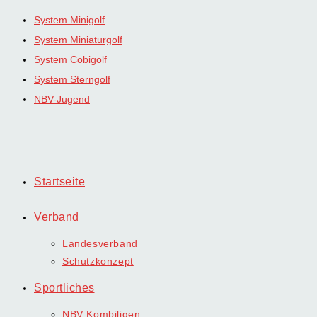
Zum
System Minigolf
Inhalt
System Miniaturgolf
springen
System Cobigolf
System Sterngolf
NBV-Jugend
Startseite
Verband
Landesverband
Schutzkonzept
Sportliches
NBV Kombiligen