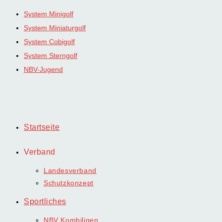
Zum
System Minigolf
Inhalt
System Miniaturgolf
springen
System Cobigolf
System Sterngolf
NBV-Jugend
Startseite
Verband
Landesverband
Schutzkonzept
Sportliches
NBV Kombiligen