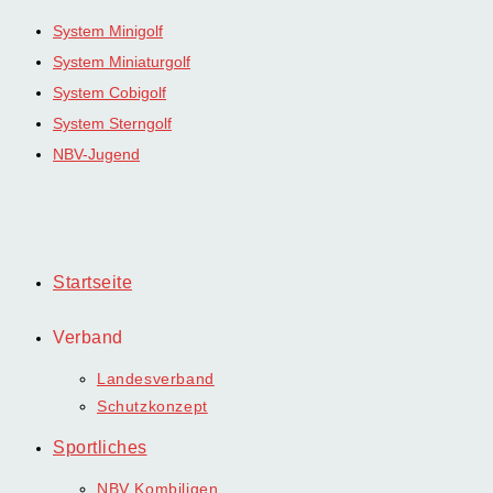
Zum
System Minigolf
Inhalt
System Miniaturgolf
springen
System Cobigolf
System Sterngolf
NBV-Jugend
Startseite
Verband
Landesverband
Schutzkonzept
Sportliches
NBV Kombiligen