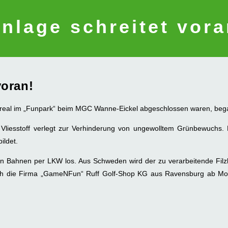
anlage schreitet vora
voran!
 Areal im „Funpark“ beim MGC Wanne-Eickel abgeschlossen waren, bega
Vliesstoff verlegt zur Verhinderung von ungewolltem Grünbewuchs. D
ildet.
en Bahnen per LKW los. Aus Schweden wird der zu verarbeitende Filzb
urch die Firma „GameNFun“ Ruff Golf-Shop KG aus Ravensburg ab Mo