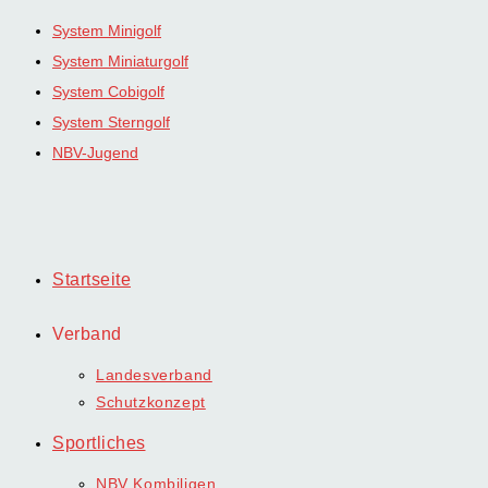
Zum
System Minigolf
Inhalt
System Miniaturgolf
springen
System Cobigolf
System Sterngolf
NBV-Jugend
Startseite
Verband
Landesverband
Schutzkonzept
Sportliches
NBV Kombiligen