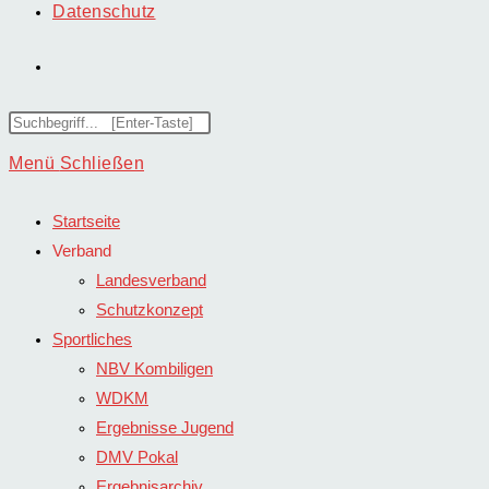
Datenschutz
Website-
Suche
Diese
Website
Menü
Schließen
umschalten
durchsuchen
Startseite
Verband
Landesverband
Schutzkonzept
Sportliches
NBV Kombiligen
WDKM
Ergebnisse Jugend
DMV Pokal
Ergebnisarchiv