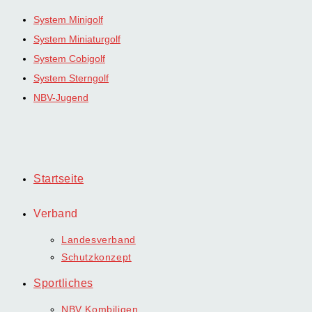
Zum
System Minigolf
Inhalt
System Miniaturgolf
springen
System Cobigolf
System Sterngolf
NBV-Jugend
Startseite
Verband
Landesverband
Schutzkonzept
Sportliches
NBV Kombiligen