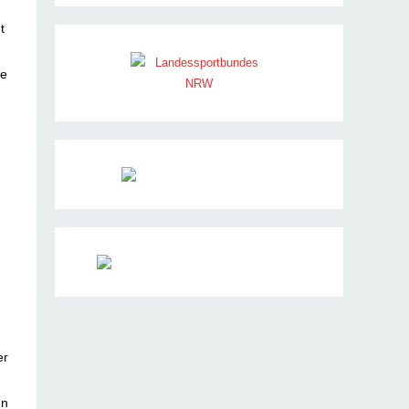
t
ie
er
en