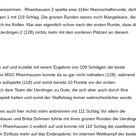
beisammen. Rheinhausen 2 spielte eine 116er Mannschaftsrunde, dich
gen 1 mit 119 Schlag. Die grünen Runden waren noch Mangelware, die
ch ins Rollen. Klar war eigentlich schon nach der ersten Runde, dass d
rdingen 2 (128) nichts mehr mit den vorderen Plätzen an diesem
 auf und erzielte mit einem Ergebnis von 109 Schlägen die beste
es MGC Rheinhausen konnte da so gar nicht mithalten (128), während
 aufspielte (118) und somit bereits 10 Punkte vor der ersten
ch dem Team der Uerdinger zu Gute, die sich aber auch durch Ihre
pielt hatten und somit der Staffelsieg immer wahrscheinlicher wurde.
eßen auch hier nichts mehr anbrennen mit 111 Schlag.Vor allem die
bauer und Britta Dohmen führte mit ihren grünen Runden die Uerding
ch Rheinhausen 1 endlich auf und konnte mit 110 Schlag die zweitbeste
nen Einfluss mehr auf das Endergebnis. Im internen Wettkampf der beid