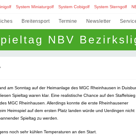
nigolf
System Miniaturgolf
System Cobigolf
System Sterngolf
N
liches
Breitensport
Termine
Newsletter
Servic
Spieltag NBV Bezirksli
7
II fand am Sonntag auf der Heimanlage des MGC Rheinhausen in Duisbu
iesen Spieltag waren klar. Eine realistische Chance auf den Staffelsieg
 des MGC Rheinhausen. Allerdings konnte die erste Rheinhausener
eim Heimspiel auf dem ersten Platz landen würde und Uerdingen nicht
spannender Spieltag zu werden.
gens noch sehr kühlen Temperaturen an den Start.