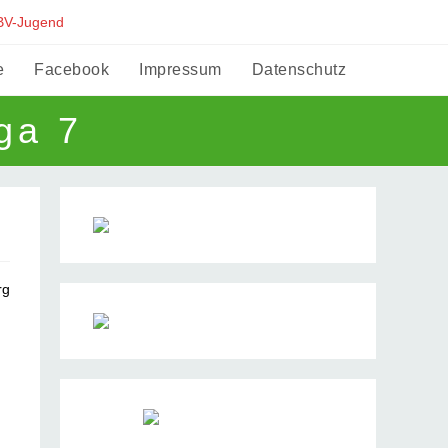
BV-Jugend
e
Facebook
Impressum
Datenschutz
Website-
ga 7
Suche
umschalte
rg