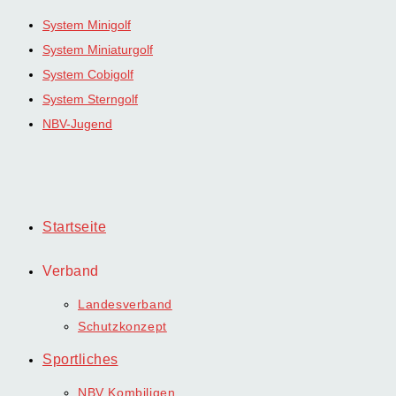
Zum
System Minigolf
Inhalt
System Miniaturgolf
springen
System Cobigolf
System Sterngolf
NBV-Jugend
Startseite
Verband
Landesverband
Schutzkonzept
Sportliches
NBV Kombiligen